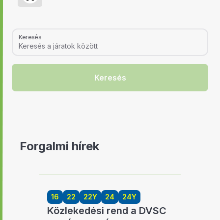
Keresés
Keresés
Forgalmi hírek
16
22
22Y
24
24Y
Közlekedési rend a DVSC