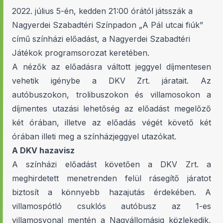
2022. július 5-én, kedden 21:00 órától játsszák a
Nagyerdei Szabadtéri Színpadon „A Pál utcai fiúk”
című színházi előadást, a Nagyerdei Szabadtéri
Játékok programsorozat keretében.
A nézők az előadásra váltott jeggyel díjmentesen
vehetik igénybe a DKV Zrt. járatait. Az
autóbuszokon, trolibuszokon és villamosokon a
díjmentes utazási lehetőség az előadást megelőző
két órában, illetve az előadás végét követő két
órában illeti meg a színházjeggyel utazókat.
A DKV hazavisz
A színházi előadást követően a DKV Zrt. a
meghirdetett menetrenden felül rásegítő járatot
biztosít a könnyebb hazajutás érdekében. A
villamospótló csuklós autóbusz az 1-es
villamosvonal mentén a Nagyállomásig közlekedik,