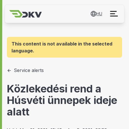
HU
This content is not available in the selected
language.
Service alerts
Közlekedési rend a
Húsvéti ünnepek ideje
alatt