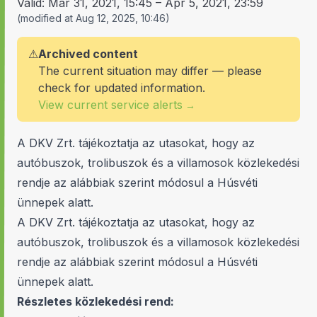
Valid:
Mar 31, 2021, 15:45
–
Apr 5, 2021, 23:59
(
modified at
Aug 12, 2025, 10:46
)
⚠
Archived content
The current situation may differ — please
check for updated information.
View current service alerts
→
A DKV Zrt. tájékoztatja az utasokat, hogy az
autóbuszok, trolibuszok és a villamosok közlekedési
rendje az alábbiak szerint módosul a Húsvéti
ünnepek alatt.
A DKV Zrt. tájékoztatja az utasokat, hogy az
autóbuszok, trolibuszok és a villamosok közlekedési
rendje az alábbiak szerint módosul a Húsvéti
ünnepek alatt.
Részletes közlekedési rend: