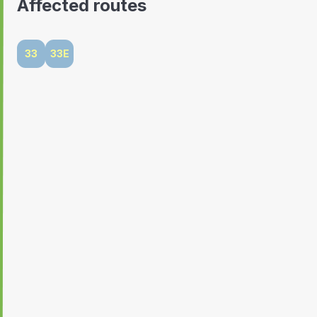
Affected routes
33
33E