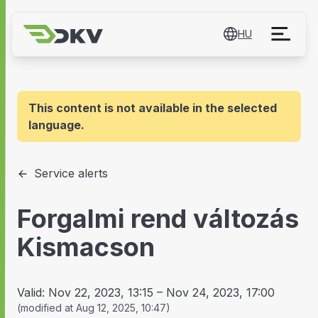
HU
This content is not available in the selected
language.
Service alerts
Forgalmi rend változás
Kismacson
Valid:
Nov 22, 2023, 13:15
–
Nov 24, 2023, 17:00
(
modified at
Aug 12, 2025, 10:47
)