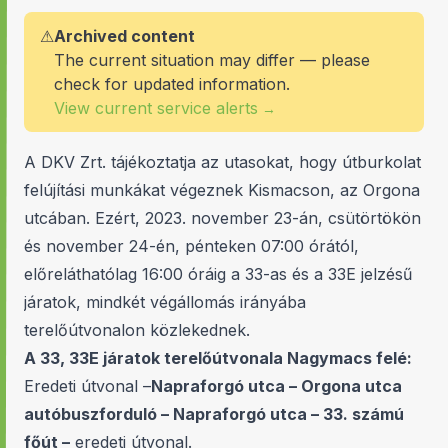
⚠
Archived content
The current situation may differ — please
check for updated information.
View current service alerts
→
A DKV Zrt. tájékoztatja az utasokat, hogy útburkolat
felújítási munkákat végeznek Kismacson, az Orgona
utcában. Ezért, 2023. november 23-án, csütörtökön
és november 24-én, pénteken 07:00 órától,
előreláthatólag 16:00 óráig a 33-as és a 33E jelzésű
járatok, mindkét végállomás irányába
terelőútvonalon közlekednek.
A 33, 33E járatok terelőútvonala Nagymacs felé:
Eredeti útvonal –
Napraforgó utca – Orgona utca
autóbuszforduló – Napraforgó utca – 33. számú
főút –
eredeti útvonal.