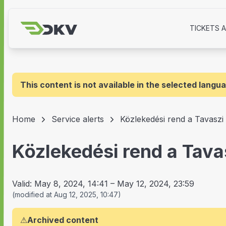
TICKETS 
This content is not available in the selected langu
Home
Service alerts
Közlekedési rend a Tavaszi
Közlekedési rend a Tava
Valid:
May 8, 2024, 14:41
–
May 12, 2024, 23:59
(
modified at
Aug 12, 2025, 10:47
)
⚠
Archived content