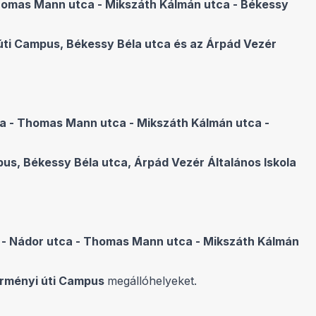
Thomas Mann utca - Mikszáth Kálmán utca - Békessy
úti Campus, Békessy Béla utca és az Árpád Vezér
tca - Thomas Mann utca - Mikszáth Kálmán utca -
us, Békessy Béla utca, Árpád Vezér Általános Iskola
t - Nádor utca - Thomas Mann utca - Mikszáth Kálmán
örményi úti Campus
megállóhelyeket.