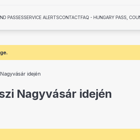
AND PASSES
SERVICE ALERTS
CONTACT
FAQ - HUNGARY PASS, COU
age.
 Nagyvásár idején
szi Nagyvásár idején