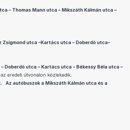
 utca – Thomas Mann utca – Mikszáth Kálmán utca –
z Zsigmond utca –Kartács utca – Doberdó utca–
– Doberdó utca – Kartács utca – Békessy Béla utca –
 az eredeti útvonalon közlekedik.
ak. Az autóbuszok a Mikszáth Kálmán utca és a