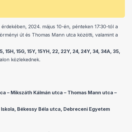
 érdekében, 2024. május 10-én, pénteken 17:30-tól a
szörményi út és Thomas Mann utca közötti, valamint a
 15H, 15G, 15Y, 15YH, 22, 22Y, 24, 24Y, 34, 34A, 35,
alon közlekednek.
tca – Mikszáth Kálmán utca – Thomas Mann utca –
 Iskola, Békessy Béla utca, Debreceni Egyetem