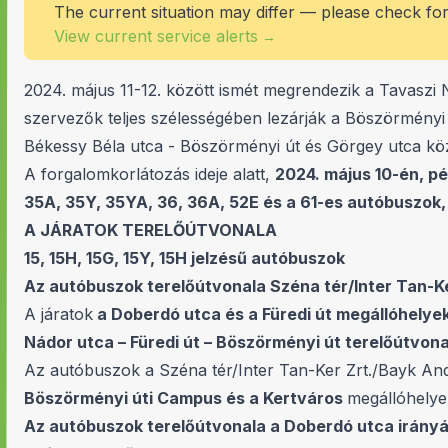
The current situation may differ — please check fo
View current service alerts
→
2024. május 11-12. között ismét megrendezik a Tavaszi
szervezők teljes szélességében lezárják a Böszörményi 
Békessy Béla utca - Böszörményi út és Görgey utca köz
A forgalomkorlátozás ideje alatt,
2024. május 10-én, pé
35A, 35Y, 35YA, 36, 36A, 52E és a 61-es autóbuszok, 
A JÁRATOK TERELŐÚTVONALA
15, 15H, 15G, 15Y, 15H jelzésű autóbuszok
Az autóbuszok terelőútvonala Széna tér/Inter Tan-K
A járatok
a Doberdó utca és a Füredi út megállóhelye
Nádor utca – Füredi út – Böszörményi út terelőútvon
Az autóbuszok a Széna tér/Inter Tan-Ker Zrt./Bayk An
Böszörményi úti Campus és a Kertváros
megállóhelye
Az autóbuszok terelőútvonala a Doberdó utca irány