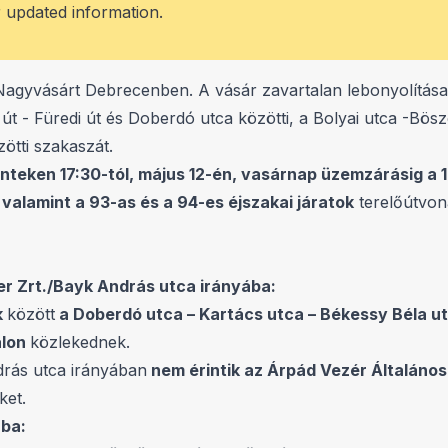
r updated information.
 Nagyvásárt Debrecenben. A vásár zavartalan lebonyolítása
út - Füredi út és Doberdó utca közötti, a Bolyai utca -Bö
ötti szakaszát.
nteken 17:30-tól, május 12-én, vasárnap üzemzárásig a 15,
valamint a 93-as és a 94-es éjszakai járatok
terelőútvon
er Zrt./Bayk András utca irányába:
k
között
a Doberdó utca – Kartács utca – Békessy Béla u
alon
közlekednek.
drás utca irányában
nem érintik az Árpád Vezér Általános
ket.
ába: