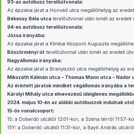
93-as autóbusz terelőútvonala:
Az éjszakai járat a Honvéd utca megállóhelyig az erede
Békessy Béla utca
terelőútvonal után ismét az eredeti
94-es autóbusz terelőútvonala:
Józsa irányába:
Az éjszakai járat a Klinikai Központ Auguszta megállóhe
Böszörményi út
terelőútvonal után ismét az eredeti út
Nagyállomás irányába:
Az éjszakai járat a Branyiszkó utca megállóhelyig az er
Mikszáth Kálmán utca – Thomas Mann utca – Nádor ut
Az érintett járatok mindkét végállomás irányába a 
Károlyi Mihály utca elnevezésű ideiglenes megállókb
2024. május 10-én az alábbi autóbuszok indulnak utol
15-ös vonalcsoport:
15: a Doberdó utcától 12:01-kor, a Széna térről 11:57-ko
15Y: a Doberdó utcától 11:31-kor, a Bayk András utcáró