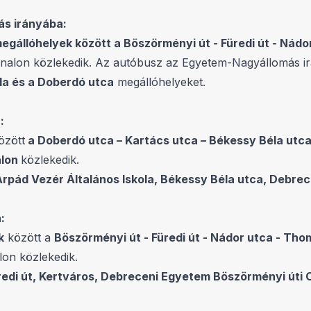
ás irányába:
megállóhelyek között a Böszörményi út - Füredi út - Nád
onalon közlekedik. Az autóbusz az Egyetem-Nagyállomás i
la és a Doberdó utca
megállóhelyeket.
:
özött
a Doberdó utca – Kartács utca – Békessy Béla utc
alon
közlekedik.
Árpád Vezér Általános Iskola, Békessy Béla utca, Debr
:
k
között a
Böszörményi út - Füredi út - Nádor utca - Th
lon közlekedik.
redi út, Kertváros, Debreceni Egyetem Böszörményi úti