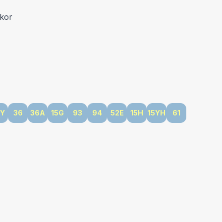
-kor
5Y
36
36A
15G
93
94
52E
15H
15YH
61