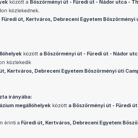
yek
között a
Böszörményi út - Füredi út - Nádor utca - 
lon közlekednek.
 Füredi út, Kertváros, Debreceni Egyetem Böszörményi 
llóhelyek
között
a Böszörményi út - Füredi út - Nádor u
on közlekedik
út, Kertváros, Debreceni Egyetem Böszörményi úti Camp
zta irányába:
názium megállóhelyek
között
a Böszörményi út - Füredi ú
 érinti
a
Füredi út, Kertváros, Debreceni Egyetem Bösz