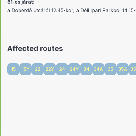
61-es járat:
a Doberdó utcáról 12:45-kor, a Déli Ipari Parkból 14:15
Affected routes
15
15Y
22
22Y
24
24Y
34
34A
35
35A
3