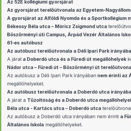
Az 52E kollégiumi gyorsjárat
Az gyorsjárat terelőútvonala az Egyetem-Nagyállom
A gyorsjárat az Alföldi Nyomda és a Sportkollégium 
Békessy Béla utca – Móricz Zsigmond utca
terelőútv
Böszörményi úti Campus, Árpád Vezér Általános Isko
61-es autóbusz
Az autóbusz terelőútvonala a Déli Ipari Park irányába
A járat
a Doberdó utca és a Füredi út megállóhelyek
k
Nádor utca – Füredi út – Böszörményi út terelőútvon
Az autóbusz a Déli Ipari Park irányában
nem érinti az 
megállóhelyeket.
Az autóbusz terelőútvonala a Doberdó utca irányába
A járat a
Tűzoltóság és a Doberdó utca megállóhelye
Béla utca - Kartács utca – Doberdó utca
terelőútvona
Az autóbusz a Doberdó utca irányában nem érinti
a Fü
Általános Iskola
megállóhelyeket.