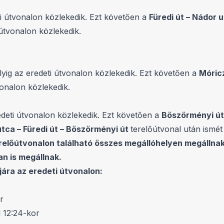
ti útvonalon közlekedik. Ezt követően a
Füredi út – Nádor
 útvonalon közlekedik.
lyig az eredeti útvonalon közlekedik. Ezt követően a
Móric
vonalon közlekedik.
edeti útvonalon közlekedik. Ezt követően a
Böszörményi út 
ca – Füredi út – Böszörményi út
terelőútvonal után ismét
terelőútvonalon található összes megállóhelyen megálln
an is megállnak.
jára az eredeti útvonalon:
r
l 12:24-kor