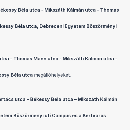
Békessy Béla utca - Mikszáth Kálmán utca - Thomas
Békessy Béla utca, Debreceni Egyetem Böszörményi
 utca - Thomas Mann utca - Mikszáth Kálmán utca -
essy Béla utca
megállóhelyeket.
rtács utca – Békessy Béla utca – Mikszáth Kálmán
gyetem Böszörményi úti Campus és a Kertváros