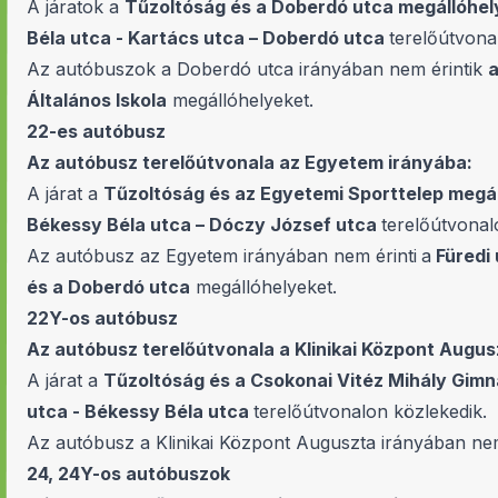
A járatok a
Tűzoltóság és a Doberdó utca megállóhel
Béla utca - Kartács utca – Doberdó utca
terelőútvona
Az autóbuszok a Doberdó utca irányában nem érintik
a
Általános Iskola
megállóhelyeket.
22-es autóbusz
Az autóbusz terelőútvonala az Egyetem irányába:
A járat a
Tűzoltóság és az Egyetemi Sporttelep megá
Békessy Béla utca – Dóczy József utca
terelőútvonal
Az autóbusz az Egyetem irányában nem érinti
a
Füredi 
és a Doberdó utca
megállóhelyeket.
22Y-os autóbusz
Az autóbusz terelőútvonala a Klinikai Központ Augus
A járat a
Tűzoltóság és a Csokonai Vitéz Mihály Gim
utca - Békessy Béla utca
terelőútvonalon közlekedik.
Az autóbusz a Klinikai Központ Auguszta irányában nem
24, 24Y-os autóbuszok