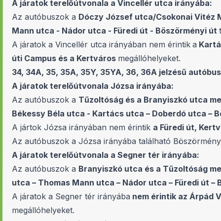
A járatok terelőútvonala a Vincellér utca irányába:
Az autóbuszok a
Dóczy József utca/Csokonai Vitéz M
Mann utca - Nádor utca - Füredi út - Böszörményi út
A járatok a Vincellér utca irányában nem érintik
a
Kartá
úti Campus és a Kertváros
megállóhelyeket.
34, 34A, 35, 35A, 35Y, 35YA, 36, 36A jelzésű autóbu
A járatok terelőútvonala Józsa irányába:
Az autóbuszok a
Tűzoltóság és a Branyiszkó utca me
Békessy Béla utca - Kartács utca – Doberdó utca – 
A jártok Józsa irányában nem érintik
a Füredi út, Ker
Az autóbuszok a Józsa irányába található Böszörményi 
A járatok terelőútvonala a Segner tér irányába:
Az autóbuszok a
Branyiszkó utca és a Tűzoltóság me
utca – Thomas Mann utca – Nádor utca – Füredi út –
A járatok a Segner tér irányába
nem érintik az Árpád 
megállóhelyeket.