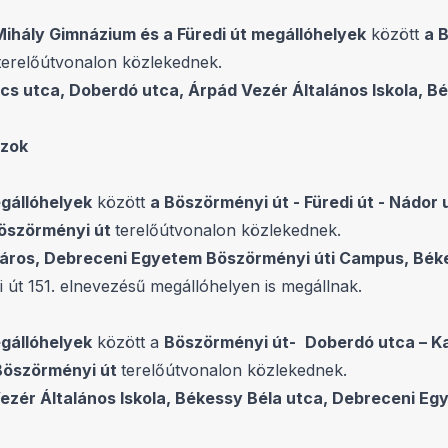
ihály Gimnázium és a Füredi út megállóhelyek
között
a 
terelőútvonalon közlekednek.
cs utca, Doberdó utca, Árpád Vezér Általános Iskola, 
szok
gállóhelyek
között
a Böszörményi út - Füredi út - Nádor
Böszörményi út
terelőútvonalon közlekednek.
tváros, Debreceni Egyetem Böszörményi úti Campus, Bék
út 151. elnevezésű megállóhelyen is megállnak.
gállóhelyek
között a
Böszörményi út-
Doberdó utca – Ka
 Böszörményi út
terelőútvonalon közlekednek.
Vezér Általános Iskola, Békessy Béla utca, Debreceni E