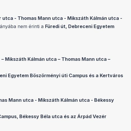
or utca - Thomas Mann utca - Mikszáth Kálmán utca -
rányába nem érinti a
Füredi út, Debreceni Egyetem
a – Mikszáth Kálmán utca – Thomas Mann utca –
eceni Egyetem Böszörményi úti Campus és a Kertváros
omas Mann utca - Mikszáth Kálmán utca - Békessy
 Campus, Békessy Béla utca és az Árpád Vezér