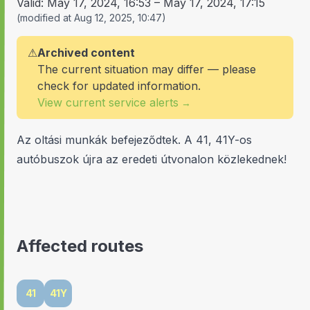
Valid:
May 17, 2024, 16:53
–
May 17, 2024, 17:15
(
modified at
Aug 12, 2025, 10:47
)
⚠
Archived content
The current situation may differ — please
check for updated information.
View current service alerts
→
Az oltási munkák befejeződtek. A 41, 41Y-os
autóbuszok újra az eredeti útvonalon közlekednek!
Affected routes
41
41Y