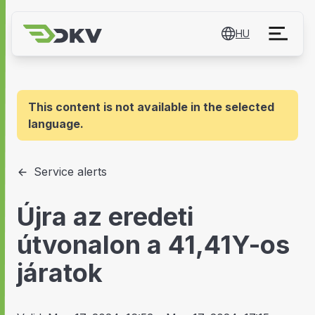
HU
This content is not available in the selected
language.
Service alerts
Újra az eredeti
útvonalon a 41,41Y-os
járatok