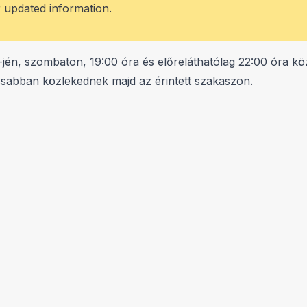
r updated information.
1-jén, szombaton, 19:00 óra és előreláthatólag 22:00 óra k
assabban közlekednek majd az érintett szakaszon.