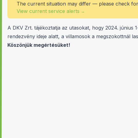
The current situation may differ — please check fo
View current service alerts
→
A DKV Zrt. tájékoztatja az utasokat, hogy 2024. június 
rendezvény ideje alatt, a villamosok a megszokottnál l
Köszönjük megértésüket!