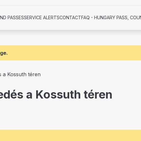
AND PASSES
SERVICE ALERTS
CONTACT
FAQ - HUNGARY PASS, COU
age.
 a Kossuth téren
edés a Kossuth téren