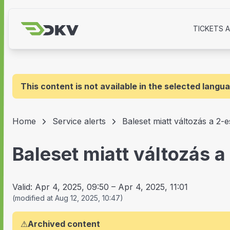
TICKETS 
This content is not available in the selected langu
Home
Service alerts
Baleset miatt változás a 2-
Baleset miatt változás 
Valid:
Apr 4, 2025, 09:50
–
Apr 4, 2025, 11:01
(
modified at
Aug 12, 2025, 10:47
)
⚠
Archived content