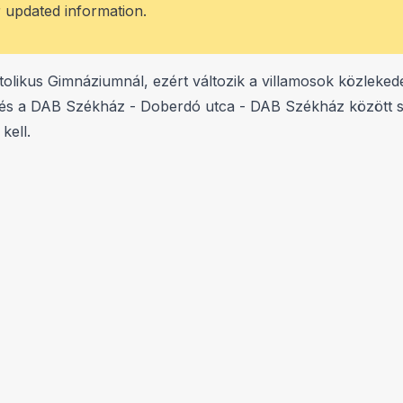
r updated information.
olikus Gimnáziumnál, ezért változik a villamosok közlekedé
 a DAB Székház - Doberdó utca - DAB Székház között száll
kell.