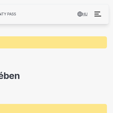
NTY PASS
HU
sében