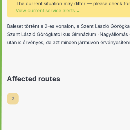
The current situation may differ — please check fo
View current service alerts
→
Baleset történt a 2-es vonalon, a Szent László Görögkat
Szent László Görögkatolikus Gimnázium -Nagyállomás és
után is érvényes, de azt minden járművön érvényesíteni 
Affected routes
2