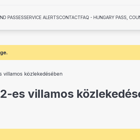
AND PASSES
SERVICE ALERTS
CONTACT
FAQ - HUNGARY PASS, COU
age.
es villamos közlekedésében
a 2-es villamos közlekedé