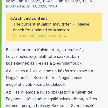
Valid:
Jan 10, 2026, 12:42
–
Jan 10, 2026, 13:36
(
modified at
Jan 10, 2026, 13:35
)
⚠
Archived content
The current situation may differ — please
check for updated information.
View current service alerts
→
Baleset történt a Kálvin téren, a rendőrségi
helyszínelés ideje alatt több szakaszban
közlekednek az 1-es és a 2-es villamosok.
Az 1-es és a 2-es villamos a közös szakaszon a
Nagyállomás - Kossuth tér - Nagyállomás
megállóhelyek között közlekedik.
Az 1-es villamos a külső szakaszon a Kálvin tér -
Egyetem - Kálvin tér megállóhelyek között, a 2-es
villamos pedig a Kölcsey Központ - Szent László