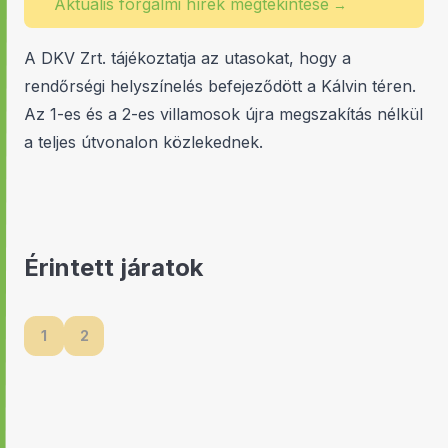
Aktuális forgalmi hírek megtekintése
→
A DKV Zrt. tájékoztatja az utasokat, hogy a
rendőrségi helyszínelés befejeződött a Kálvin téren.
Az 1-es és a 2-es villamosok újra megszakítás nélkül
a teljes útvonalon közlekednek.
Érintett járatok
1
2