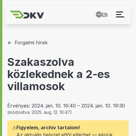
EN
Forgalmi hírek
Szakaszolva
közlekednek a 2-es
villamosok
Érvényes:
2024. jan. 10. 16:40
–
2024. jan. 10. 19:30
(
módosítva:
2025. aug. 12. 10:47
)
⚠
Figyelem, archív tartalom!
Az aktuális helyzet ettől eltérhet — kérjük,