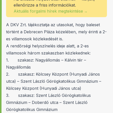
ellenőrizze a friss információkat.
Aktuális forgalmi hírek megtekintése
→
A DKV Zrt. tájékoztatja az utasokat, hogy baleset
történt a Debrecen Pláza közelében, mely érinti a 2-
es villamosok közlekedését is.
A rendőrségi helyszínelés ideje alatt, a 2-es
villamosok három szakaszban közlekednek:
1. szakasz: Nagyállomás – Kálvin tér –
Nagyállomás
2. szakasz: Kölcsey Központ (Hunyadi János
utca) – Szent László Görögkatolikus Gimnázium –
Kölcsey Központ (Hunyadi János utca)
3. szakasz: Szent László Görögkatolikus
Gimnázium – Doberdó utca – Szent László
Görögkatolikus Gimnázium