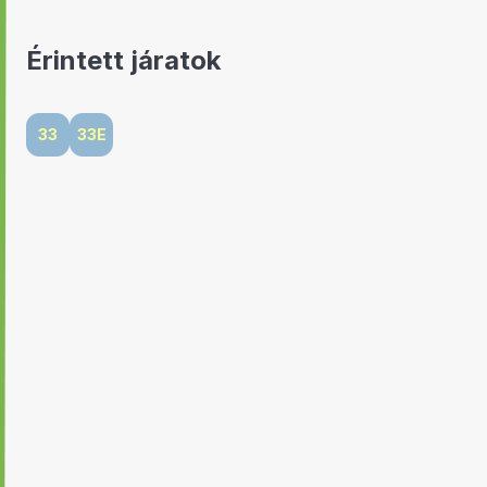
Érintett járatok
33
33E