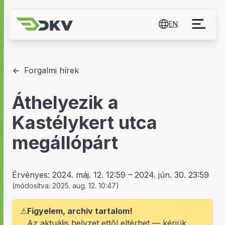
EN
Forgalmi hírek
Áthelyezik a
Kastélykert utca
megállópárt
Érvényes:
2024. máj. 12. 12:59
–
2024. jún. 30. 23:59
(
módosítva:
2025. aug. 12. 10:47
)
⚠
Figyelem, archív tartalom!
Az aktuális helyzet ettől eltérhet — kérjük,