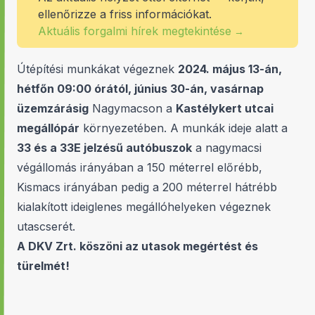
ellenőrizze a friss információkat.
Aktuális forgalmi hírek megtekintése
→
Útépítési munkákat végeznek
2024. május 13-án,
hétfőn 09:00 órától, június 30-án, vasárnap
üzemzárásig
Nagymacson a
Kastélykert utcai
megállópár
környezetében. A munkák ideje alatt a
33 és a 33E jelzésű autóbuszok
a nagymacsi
végállomás irányában a 150 méterrel előrébb,
Kismacs irányában pedig a 200 méterrel hátrébb
kialakított ideiglenes megállóhelyeken végeznek
utascserét.
A DKV Zrt. köszöni az utasok megértést és
türelmét!