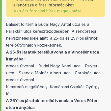
ellenőrizze a friss információkat.
Aktuális forgalmi hírek megtekintése
→
Baleset történt a Budai Nagy Antal utca és a
Faraktár utca kereszteződésében. A rendőrségi
helyszínelés ideje alatt, a 25-ös és 25Y-os járatok
terelőútvonalon közlekednek.
A 25-ös járatok terelőútvonala a Vincellér utca
irányába:
eredeti útvonal – Budai Nagy Antal utca – Ruyter
utca – Szenczi Molnár Albert utca – Faraktár utca –
eredeti útvonal
Kimaradó megállóhely: Komáromi Csipkés György
tér
A 25Y-os járatok terelőútvonala a Veres Péter
utca irányába: