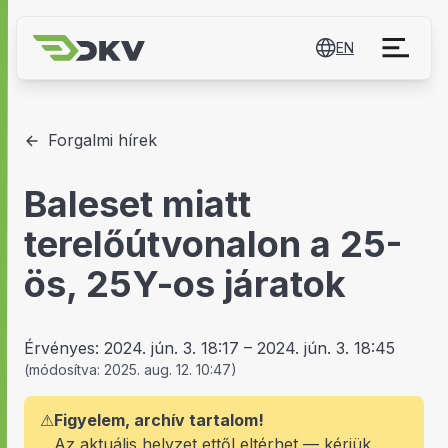
EN
Forgalmi hírek
Baleset miatt
terelőútvonalon a 25-
ös, 25Y-os járatok
Érvényes:
2024. jún. 3. 18:17
–
2024. jún. 3. 18:45
(
módosítva:
2025. aug. 12. 10:47
)
⚠
Figyelem, archív tartalom!
Az aktuális helyzet ettől eltérhet — kérjük,