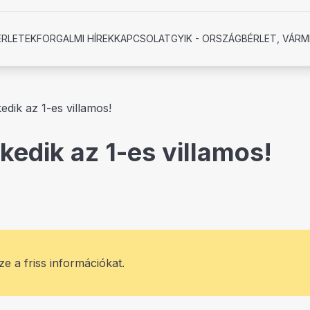
ÉRLETEK
FORGALMI HÍREK
KAPCSOLAT
GYIK - ORSZÁGBÉRLET, VÁRM
edik az 1-es villamos!
ekedik az 1-es villamos!
ze a friss információkat.