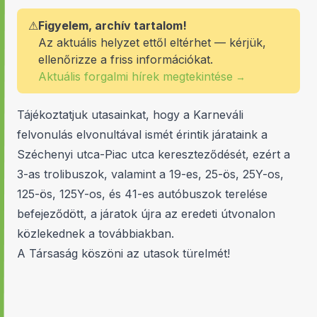
⚠
Figyelem, archív tartalom!
Az aktuális helyzet ettől eltérhet — kérjük,
ellenőrizze a friss információkat.
Aktuális forgalmi hírek megtekintése
→
Tájékoztatjuk utasainkat, hogy a Karneváli
felvonulás elvonultával ismét érintik járataink a
Széchenyi utca-Piac utca kereszteződését, ezért a
3-as trolibuszok, valamint a 19-es, 25-ös, 25Y-os,
125-ös, 125Y-os, és 41-es autóbuszok terelése
befejeződött, a járatok újra az eredeti útvonalon
közlekednek a továbbiakban.
A Társaság köszöni az utasok türelmét!