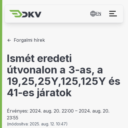
EN
Forgalmi hírek
Ismét eredeti
útvonalon a 3-as, a
19,25,25Y,125,125Y és
41-es járatok
Érvényes:
2024. aug. 20. 22:00
–
2024. aug. 20.
23:55
(
módosítva:
2025. aug. 12. 10:47
)