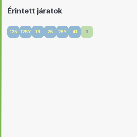
Érintett járatok
125
125Y
19
25
25Y
41
3