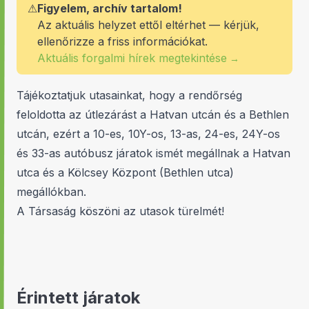
⚠
Figyelem, archív tartalom!
Az aktuális helyzet ettől eltérhet — kérjük,
ellenőrizze a friss információkat.
Aktuális forgalmi hírek megtekintése
→
Tájékoztatjuk utasainkat, hogy a rendőrség
feloldotta az útlezárást a Hatvan utcán és a Bethlen
utcán, ezért a 10-es, 10Y-os, 13-as, 24-es, 24Y-os
és 33-as autóbusz járatok ismét megállnak a Hatvan
utca és a Kölcsey Központ (Bethlen utca)
megállókban.
A Társaság köszöni az utasok türelmét!
Érintett járatok