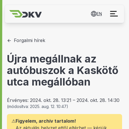
EN
Forgalmi hírek
Újra megállnak az
autóbuszok a Kaskötő
utca megállóban
Érvényes:
2024. okt. 28. 13:21
–
2024. okt. 28. 14:30
(
módosítva:
2025. aug. 12. 10:47
)
⚠
Figyelem, archív tartalom!
Az aktuális helyzet ettől eltérhet — kérjük,