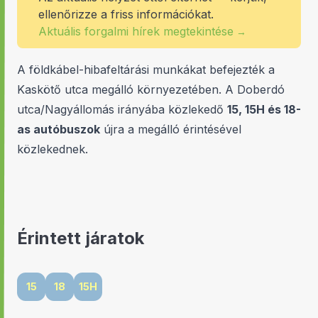
ellenőrizze a friss információkat.
Aktuális forgalmi hírek megtekintése
→
A földkábel-hibafeltárási munkákat befejezték a
Kaskötő utca megálló környezetében. A Doberdó
utca/Nagyállomás irányába közlekedő
15, 15H és 18-
as autóbuszok
újra a megálló érintésével
közlekednek.
Érintett járatok
15
18
15H