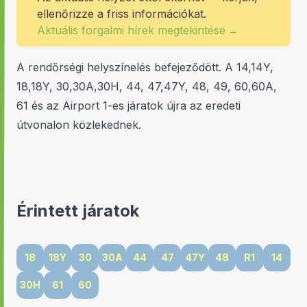
ellenőrizze a friss információkat.
Aktuális forgalmi hírek megtekintése
→
A rendőrségi helyszínelés befejeződött. A 14,14Y,
18,18Y, 30,30A,30H, 44, 47,47Y, 48, 49, 60,60A,
61 és az Airport 1-es járatok újra az eredeti
útvonalon közlekednek.
Érintett járatok
18
18Y
30
30A
44
47
47Y
48
R1
14
30H
61
60