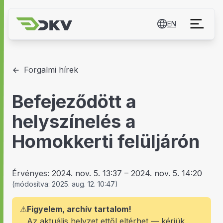
EN
Forgalmi hírek
Befejeződött a
helyszínelés a
Homokkerti felüljárón
Érvényes:
2024. nov. 5. 13:37
–
2024. nov. 5. 14:20
(
módosítva:
2025. aug. 12. 10:47
)
⚠
Figyelem, archív tartalom!
Az aktuális helyzet ettől eltérhet — kérjük,