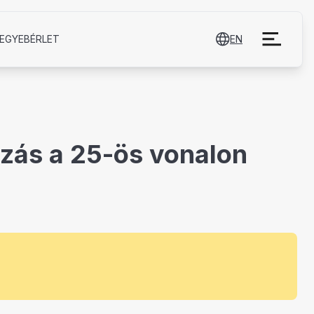
EGYE­BÉRLET
EN
ozás a 25-ös vonalon