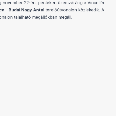
g november 22-én, pénteken üzemzárásig a Vincellér
ca – Budai Nagy Antal
terelőútvonalon közlekedik. A
vonalon található megállókban megáll.