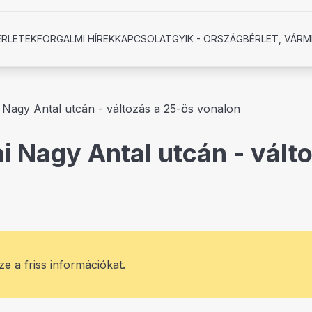
ÉRLETEK
FORGALMI HÍREK
KAPCSOLAT
GYIK - ORSZÁGBÉRLET, VÁRM
 Nagy Antal utcán - változás a 25-ös vonalon
i Nagy Antal utcán - vált
ze a friss információkat.