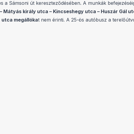
és a Sámsoni út kereszteződésében. A munkák befejezéséi
– Mátyás király utca – Kincseshegy utca – Huszár Gál ut
z utca megállóka
t nem érinti. A 25-ös autóbusz a terelőút