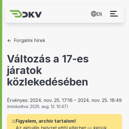
EN
Forgalmi hírek
Változás a 17-es
járatok
közlekedésében
Érvényes:
2024. nov. 25. 17:16
–
2024. nov. 25. 18:49
(
módosítva:
2025. aug. 12. 10:47
)
⚠
Figyelem, archív tartalom!
Az aktuális helyzet ettől eltérhet — kérjük,