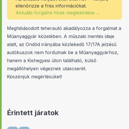
ellenőrizze a friss információkat.
Aktuális forgalmi hírek megtekintése
→
Meghibásodott teherautó akadályozza a forgalmat a
Műanyaggyár közelében. A műszaki mentés ideje
alatt, az Ondód irányába közlekedő 17/17A jelzésű
autóbuszok nem fordulnak be a Műanyaggyárhoz,
hanem a Kishegyesi úton található, külső
megállóhelyen végeznek utascserét.
Köszönjük megértésüket!
Érintett járatok