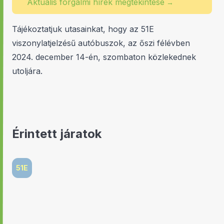
Aktuális forgalmi hírek megtekintése
→
Tájékoztatjuk utasainkat, hogy az 51E
viszonylatjelzésű autóbuszok, az őszi félévben
2024. december 14-én, szombaton közlekednek
utoljára.
Érintett járatok
51E