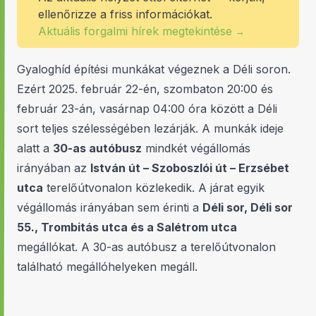
ellenőrizze a friss információkat.
Aktuális forgalmi hírek megtekintése
→
Gyaloghíd építési munkákat végeznek a Déli soron.
Ezért 2025. február 22-én, szombaton 20:00 és
február 23-án, vasárnap 04:00 óra között a Déli
sort teljes szélességében lezárják. A munkák ideje
alatt a
30-as autóbusz
mindkét végállomás
irányában az
István út – Szoboszlói út – Erzsébet
utca
terelőútvonalon közlekedik. A járat egyik
végállomás irányában sem érinti a
Déli sor, Déli sor
55., Trombitás utca és a Salétrom utca
megállókat. A 30-as autóbusz a terelőútvonalon
található megállóhelyeken megáll.