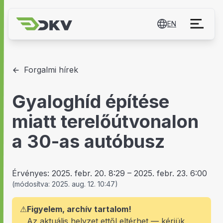
EN
Forgalmi hírek
Gyaloghíd építése
miatt terelőútvonalon
a 30-as autóbusz
Érvényes:
2025. febr. 20. 8:29
–
2025. febr. 23. 6:00
(
módosítva:
2025. aug. 12. 10:47
)
⚠
Figyelem, archív tartalom!
Az aktuális helyzet ettől eltérhet — kérjük,