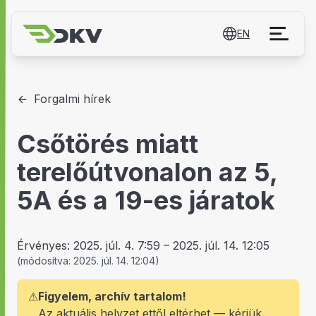
EN
Forgalmi hírek
Csőtörés miatt
terelőútvonalon az 5,
5A és a 19-es járatok
Érvényes:
2025. júl. 4. 7:59
–
2025. júl. 14. 12:05
(
módosítva:
2025. júl. 14. 12:04
)
⚠
Figyelem, archív tartalom!
Az aktuális helyzet ettől eltérhet — kérjük,