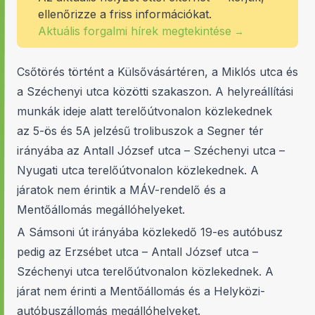
ellenőrizze a friss információkat.
Aktuális forgalmi hírek megtekintése
→
Csőtörés történt a Külsővásártéren, a Miklós utca és
a Széchenyi utca közötti szakaszon. A helyreállítási
munkák ideje alatt terelőútvonalon közlekednek
az 5-ös és 5A jelzésű trolibuszok a Segner tér
irányába az Antall József utca – Széchenyi utca –
Nyugati utca terelőútvonalon közlekednek. A
járatok nem érintik a MÁV-rendelő és a
Mentőállomás megállóhelyeket.
A Sámsoni út irányába közlekedő 19-es autóbusz
pedig az Erzsébet utca – Antall József utca –
Széchenyi utca terelőútvonalon közlekednek. A
járat nem érinti a Mentőállomás és a Helyközi-
autóbuszállomás megállóhelyeket.