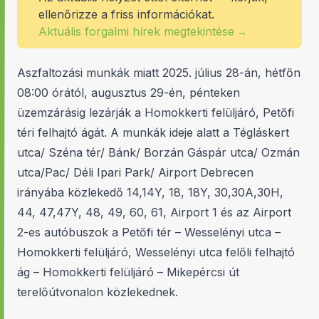
ellenőrizze a friss információkat.
Aktuális forgalmi hírek megtekintése
→
Aszfaltozási munkák miatt 2025. július 28-án, hétfőn
08:00 órától, augusztus 29-én, pénteken
üzemzárásig lezárják a Homokkerti felüljáró, Petőfi
téri felhajtó ágát. A munkák ideje alatt a Tégláskert
utca/ Széna tér/ Bánk/ Borzán Gáspár utca/ Ozmán
utca/Pac/ Déli Ipari Park/ Airport Debrecen
irányába közlekedő 14,14Y, 18, 18Y, 30,30A,30H,
44, 47,47Y, 48, 49, 60, 61, Airport 1 és az Airport
2-es autóbuszok a Petőfi tér – Wesselényi utca –
Homokkerti felüljáró, Wesselényi utca felőli felhajtó
ág – Homokkerti felüljáró – Mikepércsi út
terelőútvonalon közlekednek.