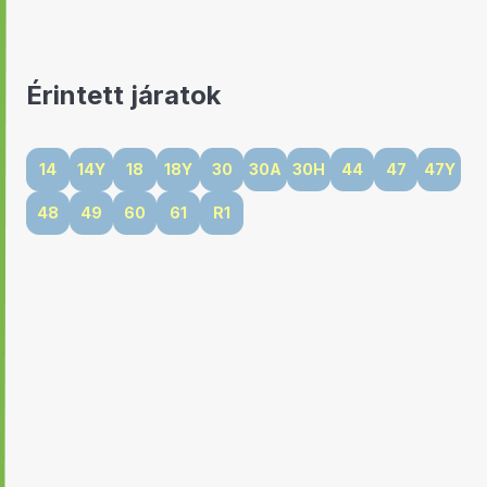
Érintett járatok
14
14Y
18
18Y
30
30A
30H
44
47
47Y
48
49
60
61
R1