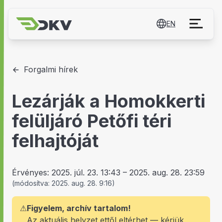
EN
Forgalmi hírek
Lezárják a Homokkerti
felüljáró Petőfi téri
felhajtóját
Érvényes:
2025. júl. 23. 13:43
–
2025. aug. 28. 23:59
(
módosítva:
2025. aug. 28. 9:16
)
⚠
Figyelem, archív tartalom!
Az aktuális helyzet ettől eltérhet — kérjük,