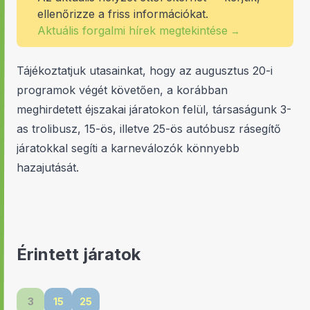
ellenőrizze a friss információkat.
Aktuális forgalmi hírek megtekintése
→
Tájékoztatjuk utasainkat, hogy az augusztus 20-i
programok végét követően, a korábban
meghirdetett éjszakai járatokon felül, társaságunk 3-
as trolibusz, 15-ös, illetve 25-ös autóbusz rásegítő
járatokkal segíti a karneválozók könnyebb
hazajutását.
Érintett járatok
3
15
25