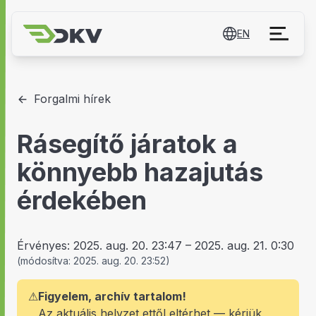
EN
Forgalmi hírek
Rásegítő járatok a
könnyebb hazajutás
érdekében
Érvényes:
2025. aug. 20. 23:47
–
2025. aug. 21. 0:30
(
módosítva:
2025. aug. 20. 23:52
)
⚠
Figyelem, archív tartalom!
Az aktuális helyzet ettől eltérhet — kérjük,