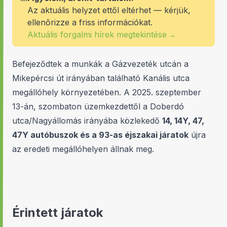
Az aktuális helyzet ettől eltérhet — kérjük,
ellenőrizze a friss információkat.
Aktuális forgalmi hírek megtekintése
→
Befejeződtek a munkák a Gázvezeték utcán a
Mikepércsi út irányában található Kanális utca
megállóhely környezetében. A 2025. szeptember
13-án, szombaton üzemkezdettől a Doberdó
utca/Nagyállomás irányába közlekedő
14, 14Y, 47,
47Y autóbuszok és a 93-as éjszakai járatok
újra
az eredeti megállóhelyen állnak meg.
Érintett járatok