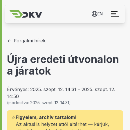
EN
Forgalmi hírek
Újra eredeti útvonalon
a járatok
Érvényes:
2025. szept. 12. 14:31
–
2025. szept. 12.
14:50
(
módosítva:
2025. szept. 12. 14:31
)
⚠
Figyelem, archív tartalom!
Az aktuális helyzet ettől eltérhet — kérjük,