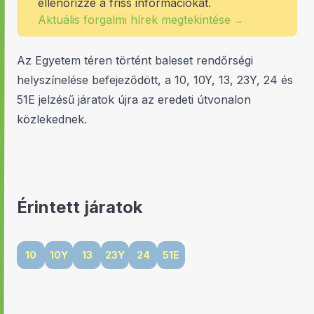
ellenőrizze a friss információkat.
Aktuális forgalmi hírek megtekintése
→
Az Egyetem téren történt baleset rendőrségi
helyszínelése befejeződött, a 10, 10Y, 13, 23Y, 24 és
51E jelzésű járatok újra az eredeti útvonalon
közlekednek.
Érintett járatok
10
10Y
13
23Y
24
51E