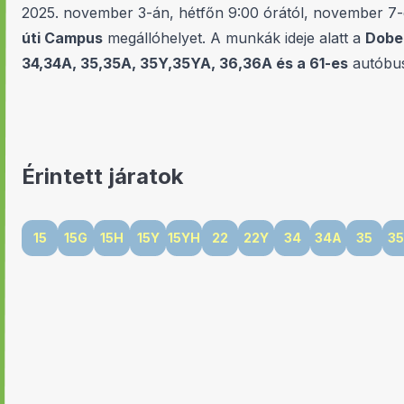
2025. november 3-án, hétfőn 9:00 órától, november 7-én
úti Campus
megállóhelyet. A munkák ideje alatt a
Dobe
34,34A, 35,35A, 35Y,35YA, 36,36A és a 61-es
autóbus
Érintett járatok
15
15G
15H
15Y
15YH
22
22Y
34
34A
35
3