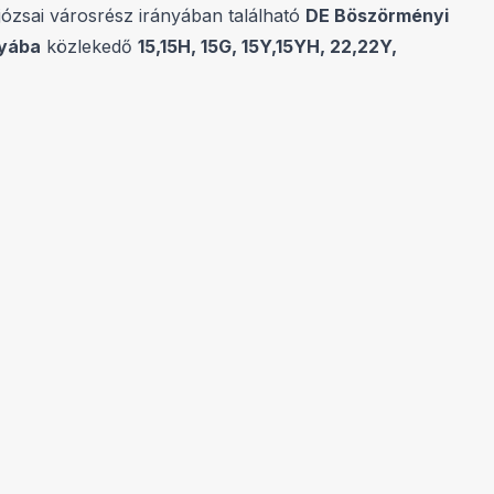
józsai városrész irányában található
DE Böszörményi
nyába
közlekedő
15,15H, 15G, 15Y,15YH, 22,22Y,