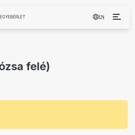
EGYE­BÉRLET
EN
zsa felé)