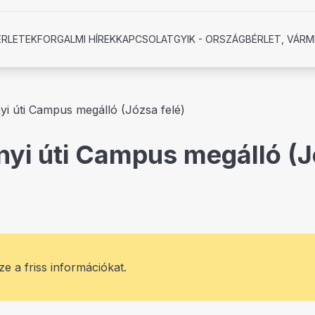
ÉRLETEK
FORGALMI HÍREK
KAPCSOLAT
GYIK - ORSZÁGBÉRLET, VÁRM
i úti Campus megálló (Józsa felé)
yi úti Campus megálló (Jó
ze a friss információkat.