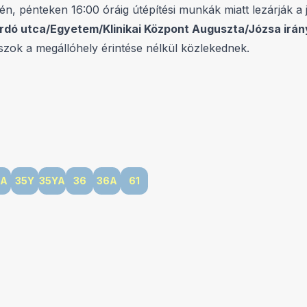
, pénteken 16:00 óráig útépítési munkák miatt lezárják a 
rdó utca/Egyetem/Klinikai Központ Auguszta/Józsa irá
zok a megállóhely érintése nélkül közlekednek.
5A
35Y
35YA
36
36A
61