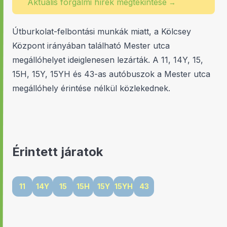
Aktuális forgalmi hírek megtekintése
→
Útburkolat-felbontási munkák miatt, a Kölcsey
Központ irányában található Mester utca
megállóhelyet ideiglenesen lezárták. A 11, 14Y, 15,
15H, 15Y, 15YH és 43-as autóbuszok a Mester utca
megállóhely érintése nélkül közlekednek.
Érintett járatok
11
14Y
15
15H
15Y
15YH
43