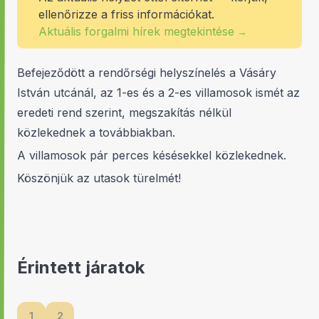
ellenőrizze a friss információkat.
Aktuális forgalmi hírek megtekintése
→
Befejeződött a rendőrségi helyszínelés a Vásáry
István utcánál, az 1-es és a 2-es villamosok ismét az
eredeti rend szerint, megszakítás nélkül
közlekednek a továbbiakban.
A villamosok pár perces késésekkel közlekednek.
Köszönjük az utasok türelmét!
Érintett járatok
1
2