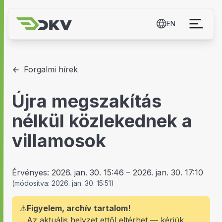
EN
Forgalmi hírek
Újra megszakítás
nélkül közlekednek a
villamosok
Érvényes:
2026. jan. 30. 15:46
–
2026. jan. 30. 17:10
(
módosítva:
2026. jan. 30. 15:51
)
⚠
Figyelem, archív tartalom!
Az aktuális helyzet ettől eltérhet — kérjük,