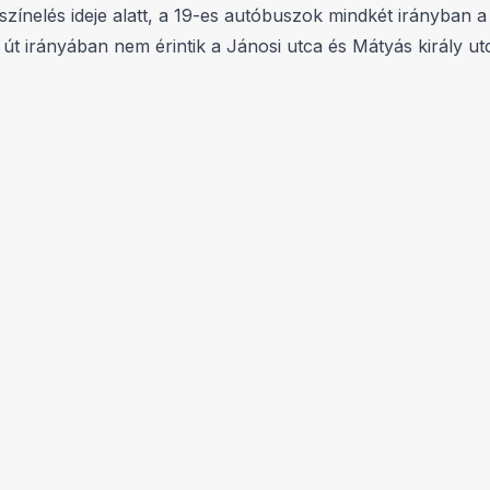
yszínelés ideje alatt, a 19-es autóbuszok mindkét irányban
út irányában nem érintik a Jánosi utca és Mátyás király ut