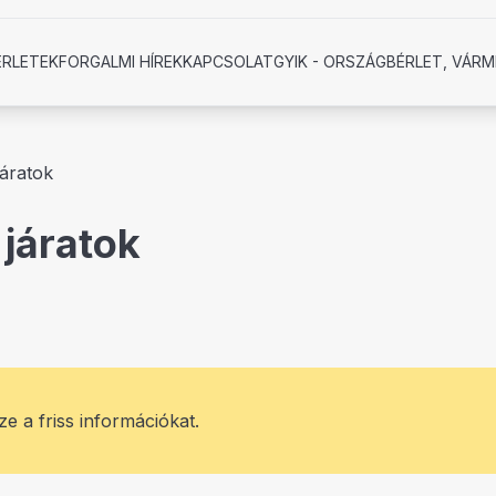
ÉRLETEK
FORGALMI HÍREK
KAPCSOLAT
GYIK - ORSZÁGBÉRLET, VÁRM
járatok
 járatok
ze a friss információkat.