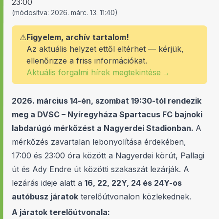
23:00
(
módosítva:
2026. márc. 13. 11:40
)
⚠
Figyelem, archív tartalom!
Az aktuális helyzet ettől eltérhet — kérjük,
ellenőrizze a friss információkat.
Aktuális forgalmi hírek megtekintése
→
2026. március 14-én, szombat 19:30-tól rendezik
meg a DVSC – Nyíregyháza Spartacus FC bajnoki
labdarúgó mérkőzést a Nagyerdei Stadionban.
A
mérkőzés zavartalan lebonyolítása érdekében,
17:00 és 23:00 óra között a Nagyerdei körút, Pallagi
út és Ady Endre út közötti szakaszát lezárják. A
lezárás ideje alatt a
16, 22, 22Y, 24 és 24Y-os
autóbusz járatok
terelőútvonalon közlekednek.
A járatok terelőútvonala: