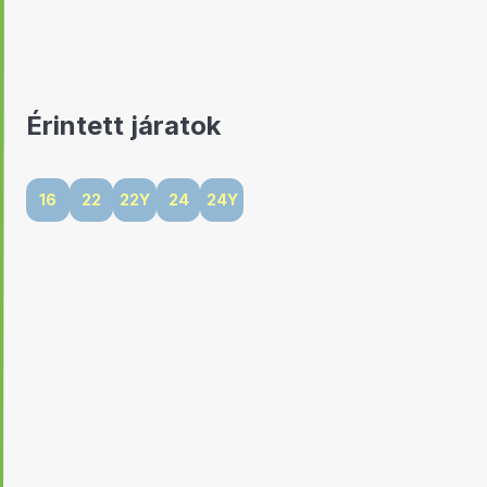
Érintett járatok
16
22
22Y
24
24Y