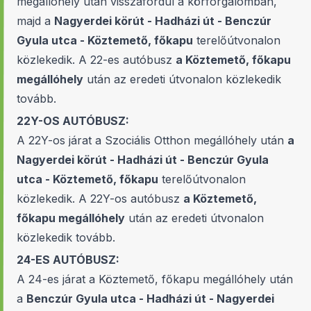
megállóhely után visszafordul a körforgalomban,
majd a
Nagyerdei körút - Hadházi út - Benczúr
Gyula utca - Köztemető, főkapu
terelőútvonalon
közlekedik. A 22-es autóbusz
a Köztemető, főkapu
megállóhely
után az eredeti útvonalon közlekedik
tovább.
22Y-OS AUTÓBUSZ:
A 22Y-os járat a Szociális Otthon megállóhely után
a
Nagyerdei körút - Hadházi út - Benczúr Gyula
utca - Köztemető, főkapu
terelőútvonalon
közlekedik. A 22Y-os autóbusz
a Köztemető,
főkapu megállóhely
után az eredeti útvonalon
közlekedik tovább.
24-ES AUTÓBUSZ:
A 24-es járat a Köztemető, főkapu megállóhely után
a
Benczúr Gyula utca - Hadházi út - Nagyerdei