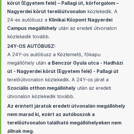
körút (Egyetem felé) – Pallagi út, körforgalom –
Nagyerdei körút terelőútvonalon
közlekedik. A
24-es autóbusz a
Klinikai Központ Nagyerdei
Campus
megállóhely
után az eredeti útvonalon
közlekedik tovább.
24Y-OS AUTÓBUSZ:
A 24Y-os autóbusz a Köztemető, főkapu
megállóhely után
a Benczúr Gyula utca - Hadházi
út - Nagyerdei körút (Egyetem felé) - Pallagi út
terelőútvonalon közlekedik. A 24Y-os járat a
Szociális otthon megállóhely
után az eredeti
útvonalon közlekedik tovább.
Az érintett járatok eredeti útvonalán megállóhely
nem marad ki, ezért az autóbuszok a
terelőútvonalon található megállóhelyeken nem
állnak meg.