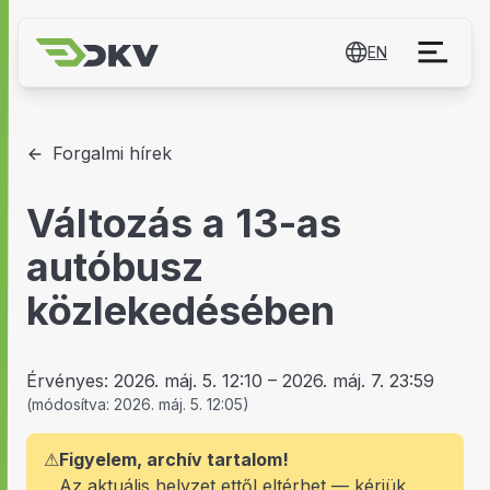
EN
Forgalmi hírek
Változás a 13-as
autóbusz
közlekedésében
Érvényes:
2026. máj. 5. 12:10
–
2026. máj. 7. 23:59
(
módosítva:
2026. máj. 5. 12:05
)
⚠
Figyelem, archív tartalom!
Az aktuális helyzet ettől eltérhet — kérjük,