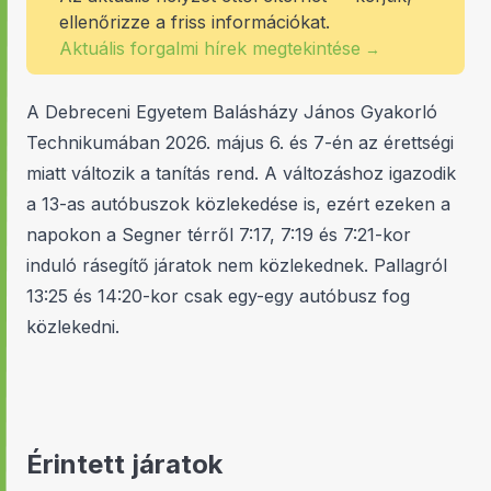
ellenőrizze a friss információkat.
Aktuális forgalmi hírek megtekintése
→
A Debreceni Egyetem Balásházy János Gyakorló
Technikumában 2026. május 6. és 7-én az érettségi
miatt változik a tanítás rend. A változáshoz igazodik
a 13-as autóbuszok közlekedése is, ezért ezeken a
napokon a Segner térről 7:17, 7:19 és 7:21-kor
induló rásegítő járatok nem közlekednek. Pallagról
13:25 és 14:20-kor csak egy-egy autóbusz fog
közlekedni.
Érintett járatok