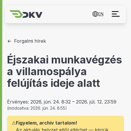
EN
Forgalmi hírek
Éjszakai munkavégzés
a villamospálya
felújítás ideje alatt
Érvényes:
2026. jún. 24. 8:32
–
2026. júl. 12. 23:59
(
módosítva:
2026. jún. 24. 8:55
)
⚠
Figyelem, archív tartalom!
Az aktuális helyzet ettől eltérhet — kérjük,