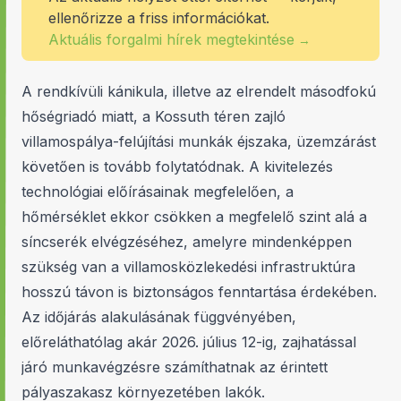
ellenőrizze a friss információkat.
Aktuális forgalmi hírek megtekintése
→
A rendkívüli kánikula, illetve az elrendelt másodfokú
hőségriadó miatt, a Kossuth téren zajló
villamospálya-felújítási munkák éjszaka, üzemzárást
követően is tovább folytatódnak. A kivitelezés
technológiai előírásainak megfelelően, a
hőmérséklet ekkor csökken a megfelelő szint alá a
síncserék elvégzéséhez, amelyre mindenképpen
szükség van a villamosközlekedési infrastruktúra
hosszú távon is biztonságos fenntartása érdekében.
Az időjárás alakulásának függvényében,
előreláthatólag akár 2026. július 12-ig, zajhatással
járó munkavégzésre számíthatnak az érintett
pályaszakasz környezetében lakók.