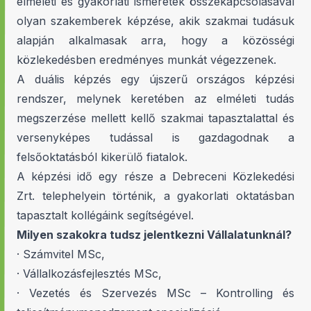
elméleti és gyakorlati ismeretek összekapcsolásával
olyan szakemberek képzése, akik szakmai tudásuk
alapján alkalmasak arra, hogy a közösségi
közlekedésben eredményes munkát végezzenek.
A duális képzés egy újszerű országos képzési
rendszer, melynek keretében az elméleti tudás
megszerzése mellett kellő szakmai tapasztalattal és
versenyképes tudással is gazdagodnak a
felsőoktatásból kikerülő fiatalok.
A képzési idő egy része a Debreceni Közlekedési
Zrt. telephelyein történik, a gyakorlati oktatásban
tapasztalt kollégáink segítségével.
Milyen szakokra tudsz jelentkezni Vállalatunknál?
· Számvitel MSc,
· Vállalkozásfejlesztés MSc,
· Vezetés és Szervezés MSc – Kontrolling és