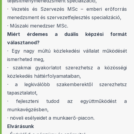
teljesítménymenedzsment specializáció,
· Vezetés és Szervezés MSc – emberi erőforrás
menedzsment és szervezetfejlesztés specializáció,
· Műszaki menedzser MSc.
Miért érdemes a duális képzési formát
választanod?
· Egy nagy múltú közlekedési vállalat működését
ismerheted meg,
· szakmai gyakorlatot szerezhetsz a közösségi
közlekedés háttérfolyamataiban,
· a legkiválóbb szakemberektől szerezhetsz
tapasztalatot,
· fejleszteni tudod az együttműködést a
munkavégzésben,
· növeli esélyeidet a munkaerő-piacon.
Elvárásunk