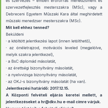
és szervezés – emberi erőforrás menedzsment és
szervezetfejlesztés mesterszakra (MSc), vagy a
Debreceni Egyetem Műszaki Kara által meghirdetett
műszaki menedzser mesterszakra (MSc).
Mit kell ehhez tenned?
Beküldeni
· a kitöltött jelentkezési lapot (
innen letölthető
),
· az önéletrajzod, motivációs leveled (megjelölve,
melyik szakra jelentkezel),
· a BsC diplomád másolatát,
· az érettségi bizonyítvány másolatát,
· a nyelvvizsga bizonyítvány másolatát,
· az OKJ-s bizonyítvány másolatát (ha van).
Jelentkezési határidő: 2017.12.15.
A Központi felvételi eljárás keretei mellett, a
jelentkezéseket a hr@dkv.hu e-mail címre várjuk.