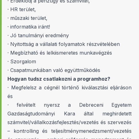
· Érdeklődj a pénzügy és számvitel,
· HR terület,
· műszaki terület,
· informatika iránt!
· Jó tanulmányi eredmény
· Nyitottság a vállalati folyamatok részvételében
· Megbízható és lelkiismeretes munkavégzés
· Szorgalom
· Csapatmunkában való együttműködés
Hogyan tudsz csatlakozni a programhoz?
· Megfelelsz a cégnél történő kiválasztási eljáráson
és
· felvételt nyersz a Debreceni Egyetem
Gazdaságtudományi Kara által meghirdetett
számvitel/vállalkozásfejlesztés/vezetés és szervezés
– kontrolling és teljesítménymenedzsment/vezetés