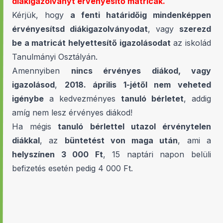
diákigazolványt érvényesítő matricák.
Kérjük, hogy
a fenti határidőig mindenképpen
érvényesítsd diákigazolványodat
, vagy
szerezd
be a matricát helyettesítő igazolásodat
az iskolád
Tanulmányi Osztályán.
Amennyiben
nincs érvényes diákod, vagy
igazolásod
,
2018. április 1-jétől nem veheted
igénybe
a kedvezményes
tanuló bérletet
, addig
amíg nem lesz érvényes diákod!
Ha mégis
tanuló bérlettel utazol érvénytelen
diákkal
, az
büntetést von maga után
, ami a
helyszínen 3 000 Ft
, 15 naptári napon belüli
befizetés esetén pedig 4 000 Ft.