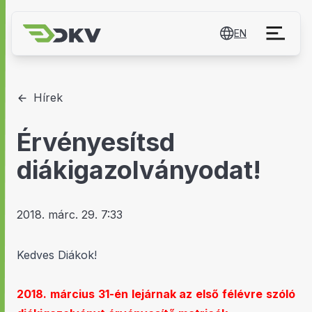
EN
Hírek
Érvényesítsd
diákigazolványodat!
2018. márc. 29. 7:33
Kedves Diákok!
2018. március 31-én lejárnak az első félévre szóló