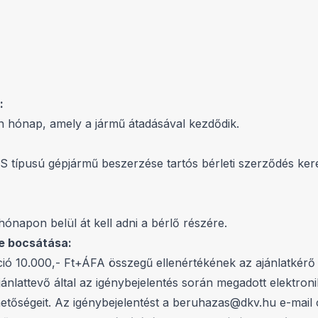
:
n hónap, amely a jármű átadásával kezdődik.
S típusú gépjármű beszerzése tartós bérleti szerződés ker
napon belül át kell adni a bérlő részére.
re bocsátása:
ó 10.000,- Ft+ÁFA összegű ellenértékének az ajánlatkérő b
nlattevő által az igénybejelentés során megadott elektronik
hetőségeit. Az igénybejelentést a beruhazas@dkv.hu e-mail 