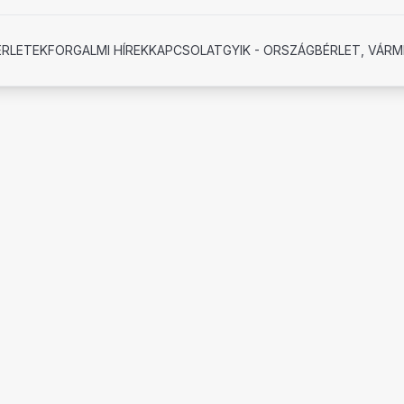
ÉRLETEK
FORGALMI HÍREK
KAPCSOLAT
GYIK - ORSZÁGBÉRLET, VÁRM