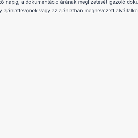
lőző napig, a dokumentáció árának megfizetését igazoló d
b egy ajánlattevőnek vagy az ajánlatban megnevezett alválla