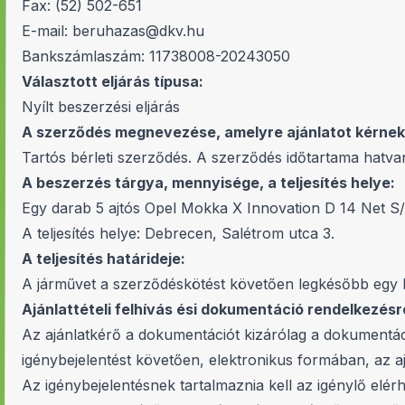
Fax: (52) 502-651
E-mail:
beruhazas@dkv.hu
Bankszámlaszám: 11738008-20243050
Választott eljárás típusa:
Nyílt beszerzési eljárás
A szerződés megnevezése, amelyre ajánlatot kérnek
Tartós bérleti szerződés. A szerződés időtartama hatva
A beszerzés tárgya, mennyisége, a teljesítés helye:
Egy darab 5 ajtós Opel Mokka X Innovation D 14 Net S/
A teljesítés helye: Debrecen, Salétrom utca 3.
A teljesítés határideje:
A járművet a szerződéskötést követően legkésőbb egy hó
Ajánlattételi felhívás ési dokumentáció rendelkezés
Az ajánlatkérő a dokumentációt kizárólag a dokumentáci
igénybejelentést követően, elektronikus formában, az ajá
Az igénybejelentésnek tartalmaznia kell az igénylő elér