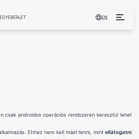
EGYE­BÉRLET
EN
en csak androidos operációs rendszeren keresztül lehet
 alkalmazás. Ehhez nem kell mást tenni, mint
ellátogatni