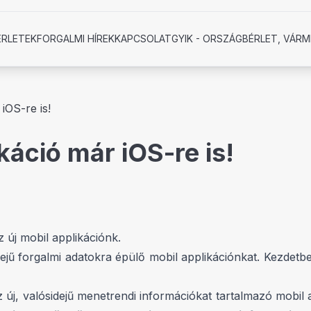
ÉRLETEK
FORGALMI HÍREK
KAPCSOLAT
GYIK - ORSZÁGBÉRLET, VÁRM
iOS-re is!
káció már iOS-re is!
 új mobil applikációnk.
jű forgalmi adatokra épülő mobil applikációnkat. Kezdetb
 új, valósidejű menetrendi információkat tartalmazó mobil