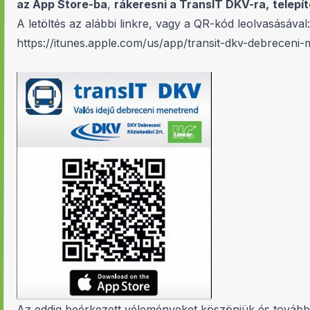
az App Store-ba
,
rákeresni a TransIT DKV-ra,
telepí
A letöltés az alábbi linkre, vagy a QR-kód leolvasásával:
https://itunes.apple.com/us/app/transit-dkv-debrecen
Az eddig beérkezett véleményeket köszönjük és továbbr