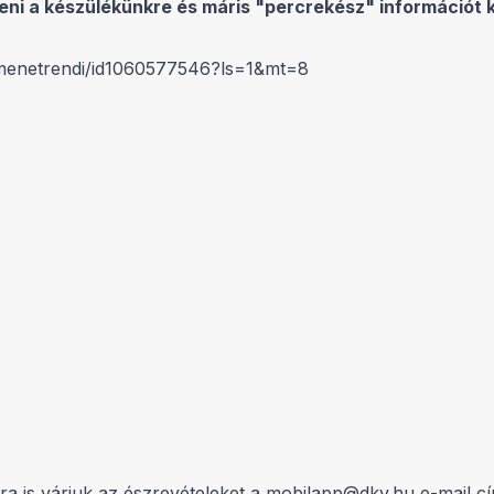
teni a készülékünkre és máris "percrekész" információt 
i-menetrendi/id1060577546?ls=1&mt=8
a is várjuk az észrevételeket a
mobilapp@dkv.hu
e-mail cí