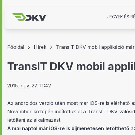
JEGYEK ÉS B
Főoldal
Hírek
TransIT DKV mobil applikáció már 
TransIT DKV mobil appli
2015. nov. 27. 11:42
Az androidos verzió után most már iOS-re is elérhető az
November közepén indítottuk el a TransIT DKV valóside
letölteni az alkalmazást.
A mai naptól már iOS-re is díjmenetesen letölthető
az