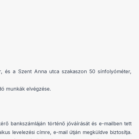
er, és a Szent Anna utca szakaszon 50 sínfolyóméter,
ódó munkák elvégzése.
rő bankszámláján történő jóváírását és e-mailben tett
kus levelezési címre, e-mail útján megküldve biztosítja.