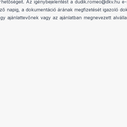
érhetőségeit. Az igénybejelentést a dudik.romeo@dkv.hu e-m
előző napig, a dokumentáció árának megfizetését igazoló
ább egy ajánlattevőnek vagy az ajánlatban megnevezett alvá