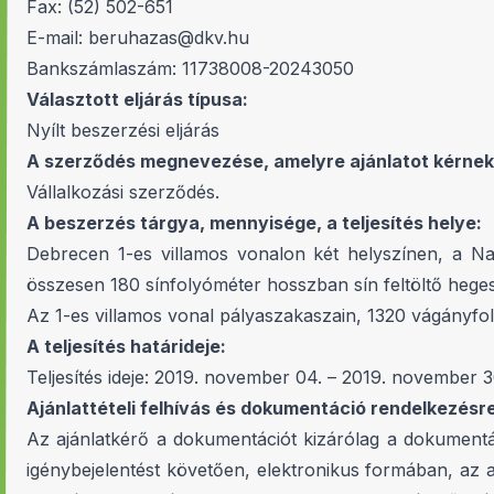
Fax: (52) 502-651
E-mail:
beruhazas@dkv.hu
Bankszámlaszám: 11738008-20243050
Választott eljárás típusa:
Nyílt beszerzési eljárás
A szerződés megnevezése, amelyre ajánlatot kérnek
Vállalkozási szerződés.
A beszerzés tárgya, mennyisége, a teljesítés helye:
Debrecen 1-es villamos vonalon két helyszínen, a Na
összesen 180 sínfolyóméter hosszban sín feltöltő heges
Az 1-es villamos vonal pályaszakaszain, 1320 vágány
A teljesítés határideje:
Teljesítés ideje: 2019. november 04. – 2019. november 3
Ajánlattételi felhívás és dokumentáció rendelkezésr
Az ajánlatkérő a dokumentációt kizárólag a dokumentác
igénybejelentést követően, elektronikus formában, az aj