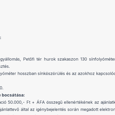
:
gyállomás, Petőfi tér hurok szakaszon 130 sínfolyómét
ztés.
folyóméter hosszban sínköszörülés és az azokhoz kapcsol
0.
e bocsátása:
ió 50.000,- Ft + ÁFA összegű ellenértékének az ajánlatké
ánlattevő által az igénybejelentés során megadott elektroni