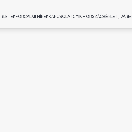
ÉRLETEK
FORGALMI HÍREK
KAPCSOLAT
GYIK - ORSZÁGBÉRLET, VÁRM