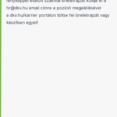
fényképpel ellátott szakmai önéletrajzát küldje el a
hr@dkv.hu
email címre a pozíció megjelölésével
a
dkv.hu/karrier
portálon töltse fel önéletrajzát vagy
készítsen egyet!