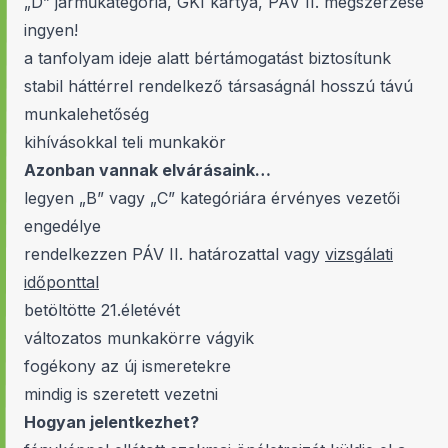
„D” járműkategória, GKI kártya, PÁV II. megszerzése
ingyen!
a tanfolyam ideje alatt bértámogatást biztosítunk
stabil háttérrel rendelkező társaságnál hosszú távú
munkalehetőség
kihívásokkal teli munkakör
Azonban vannak elvárásaink…
legyen „B” vagy „C” kategóriára érvényes vezetői
engedélye
rendelkezzen PÁV II. határozattal vagy
vizsgálati
időponttal
betöltötte 21.életévét
változatos munkakörre vágyik
fogékony az új ismeretekre
mindig is szeretett vezetni
Hogyan jelentkezhet?