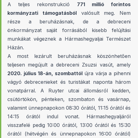
A teljes rekonstrukció
771 millió forintos
kormányzati támogatásból
valósult meg. Nem
része a beruházásnak, de a debreceni
önkormányzat saját forrásából kisebb felújítási
munkákat végeznek a Hármashegyaljai Természet
Házán.
A most lezárult beruházásnak köszönhetően
teljesen megújult a debreceni Zsuzsi vasút, amely
2020. július 18-án, szombattól
újra várja a pihenni
vágyó debrecenieket és turistákat naponta három
vonatpárral. A Ruyter utcai állomásról kedden,
csütörtökön, pénteken, szombaton és vasárnap,
valamint ünnepnapokon 08:30 órától, 11:15 órától és
14:15 órától indul vonat. Hármashegyaljáról
visszafelé pedig 10:00 órától, 13:00 órától és 15:30
órától (hétvégén és ünnepnapokon 16:00 órától)