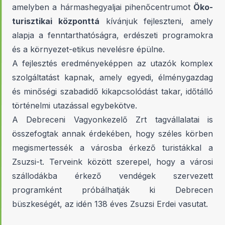
amelyben a hármashegyaljai pihenőcentrumot
Öko-
turisztikai központtá
kívánjuk fejleszteni, amely
alapja a fenntarthatóságra, erdészeti programokra
és a környezet-etikus nevelésre épülne.
A fejlesztés eredményeképpen az utazók komplex
szolgáltatást kapnak, amely egyedi, élménygazdag
és minőségi szabadidő kikapcsolódást takar, időtálló
történelmi utazással egybekötve.
A Debreceni Vagyonkezelő Zrt tagvállalatai is
összefogtak annak érdekében, hogy széles körben
megismertessék a városba érkező turistákkal a
Zsuzsi-t. Terveink között szerepel, hogy a városi
szállodákba érkező vendégek szervezett
programként próbálhatják ki Debrecen
büszkeségét, az idén 138 éves Zsuzsi Erdei vasutat.