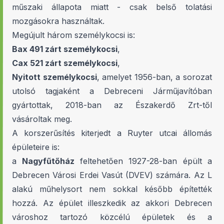
műszaki állapota miatt - csak belső tolatási
mozgásokra használtak.
Megújult három személykocsi is:
Bax 491 zárt személykocsi
,
Cax 521 zárt személykocsi
,
Nyitott személykocsi
, amelyet 1956-ban, a sorozat
utolsó tagjaként a Debreceni Járműjavítóban
gyártottak, 2018-ban az Északerdő Zrt-től
vásároltak meg.
A korszerűsítés kiterjedt a Ruyter utcai állomás
épületeire is:
a
Nagyfűtőház
feltehetően 1927-28-ban épült a
Debrecen Városi Erdei Vasút (DVEV) számára. Az L
alakú műhelysort nem sokkal később építették
hozzá. Az épület illeszkedik az akkori Debrecen
városhoz tartozó közcélú épületek és a