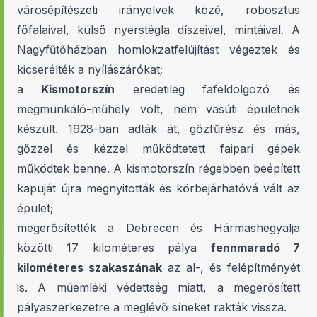
városépítészeti irányelvek közé, robosztus
főfalaival, külső nyerstégla díszeivel, mintáival. A
Nagyfűtőházban homlokzatfelújítást végeztek és
kicserélték a nyílászárókat;
a
Kismotorszín
eredetileg fafeldolgozó és
megmunkáló-műhely volt, nem vasúti épületnek
készült. 1928-ban adták át, gőzfűrész és más,
gőzzel és kézzel működtetett faipari gépek
működtek benne. A kismotorszín régebben beépített
kapuját újra megnyitották és körbejárhatóvá vált az
épület;
megerősítették a Debrecen és Hármashegyalja
közötti 17 kilométeres pálya
fennmaradó 7
kilométeres szakaszának
az al-, és felépítményét
is. A műemléki védettség miatt, a megerősített
pályaszerkezetre a meglévő síneket rakták vissza.