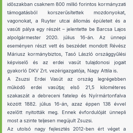
időszakban csaknem 800 millió forintos kormányzati
támogatásból korszerűsítettek mozdonyokat,
vagonokat, a Ruyter utcai állomás épületeit és a
vasúti pálya egy részét – jelentette be Barcsa Lajos
alpolgármester 2020. július 16-án. Az ünnepi
eseményen részt vett és beszédet mondott Révész
Máriusz kormánybiztos, Tasó László országgyűlési
képviselő és az erdei vasút tulajdonosi jogait
gyakorló DKV Zrt. vezérigazgatója, Nagy Attila is.
A Zsuzsi Erdei Vasút az ország legrégebben
működő erdei vasútja; első 21,5 kilométeres
szakaszát a debreceni fatelep és Nyírmártonfalva
között 1882. július 16-án, azaz éppen 138 évvel
ezelőtt nyitották meg. Ennek évfordulóját ünnepli
most a szinte teljesen megújult Zsuzsi.
Az utolsó nagy fejlesztés 2012-ben ért véget a