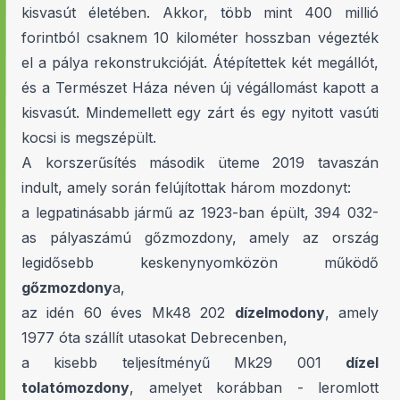
kisvasút életében. Akkor, több mint 400 millió
forintból csaknem 10 kilométer hosszban végezték
el a pálya rekonstrukcióját. Átépítettek két megállót,
és a Természet Háza néven új végállomást kapott a
kisvasút. Mindemellett egy zárt és egy nyitott vasúti
kocsi is megszépült.
A korszerűsítés második üteme 2019 tavaszán
indult, amely során felújítottak három mozdonyt:
a legpatinásabb jármű az 1923-ban épült, 394 032-
as pályaszámú gőzmozdony, amely az ország
legidősebb keskenynyomközön működő
gőzmozdony
a,
az idén 60 éves Mk48 202
dízelmodony
, amely
1977 óta szállít utasokat Debrecenben,
a kisebb teljesítményű Mk29 001
dízel
tolatómozdony
, amelyet korábban - leromlott