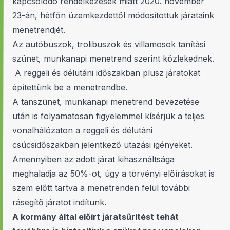
kapcsolódó rendelkezések miatt 2020. november
23-án, hétfőn üzemkezdettől módosítottuk járataink
menetrendjét.
Az autóbuszok, trolibuszok és villamosok tanítási
szünet, munkanapi menetrend szerint közlekednek.
A reggeli és délutáni időszakban plusz járatokat
építettünk be a menetrendbe.
A tanszünet, munkanapi menetrend bevezetése
után is folyamatosan figyelemmel kísérjük a teljes
vonalhálózaton a reggeli és délutáni
csúcsidőszakban jelentkező utazási igényeket.
Amennyiben az adott járat kihasználtsága
meghaladja az 50%-ot, úgy a törvényi előírásokat is
szem előtt tartva a menetrenden felül további
rásegítő járatot indítunk.
A kormány által előírt járatsűrítést tehát