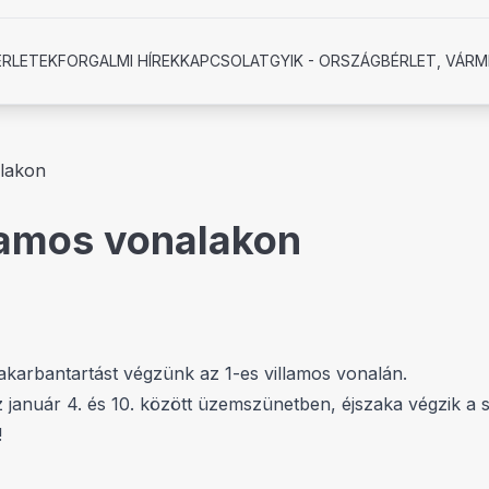
ÉRLETEK
FORGALMI HÍREK
KAPCSOLAT
GYIK - ORSZÁGBÉRLET, VÁRM
alakon
lamos vonalakon
karbantartást végzünk az 1-es villamos vonalán.
január 4. és 10. között üzemszünetben, éjszaka végzik a s
!