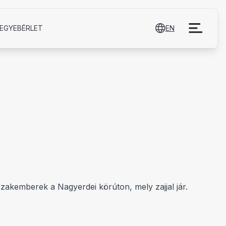
EGYE­BÉRLET
EN
zakemberek a Nagyerdei körúton, mely zajjal jár.