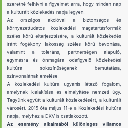
szeretné felhívni a figyelmet arra, hogy minden nap
a kulturált közlekedés napja legyen.
Az országos akcióval a biztonságos és
környezettudatos közlekedési magatartásformák
széles körű elterjesztésére, a kulturált közlekedés
iránt fogékony lakosság széles körű bevonása,
valamint a toleráns, partnerségen alapuló,
egymásra és önmagára odafigyelő közlekedési
kultúra sokszínűségének bemutatása,
színvonalának emelése.
A közlekedési kultúra ugyanis létező fogalom,
amelynek kialakítása és elmélyítése nemzeti ügy.
Tegyünk együtt a kulturált közlekedésért, a kulturált
városért. 2015 óta május 11-e a Közlekedési kultúra
napja, melyhez a DKV is csatlakozott.
Az esemény alkalmából különleges villamos