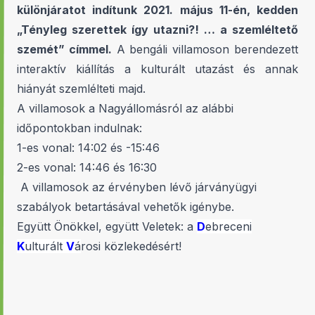
különjáratot indítunk 2021. május 11-én, kedden
„Tényleg szerettek így utazni?! … a szemléltető
szemét” címmel.
A bengáli villamoson berendezett
interaktív kiállítás a kulturált utazást és annak
hiányát szemlélteti majd.
A villamosok a Nagyállomásról az alábbi
időpontokban indulnak:
1-es vonal: 14:02 és -15:46
2-es vonal: 14:46 és 16:30
A villamosok az érvényben lévő járványügyi
szabályok betartásával vehetők igénybe.
Együtt Önökkel, együtt Veletek: a
D
ebreceni
K
ulturált
V
á
rosi közlekedésért!