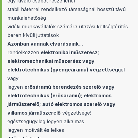
egy kiváló csapat része lehet
stabil hátérrel rendelkező társaságnál hosszú távú
munkalehetőség
vidéki munkavállalók számára utazási költségtérítés
béren kívüli juttatások
Azonban vannak elvárásaink…
rendelkezzen
elektronikai műszerész;
elektromechanikai műszerész vagy
elektrotechnikus (gyengeáramú) végzettség
gel
vagy
legyen
erősáramú berendezés szerelő vagy
elektrotechnikus (erősáramú); elektromos
járműszerelő; autó elektromos szerelő vagy
villamos járműszerelő
végzettsége!
egészségügyileg legyen alkalmas
legyen motivált és lelkes