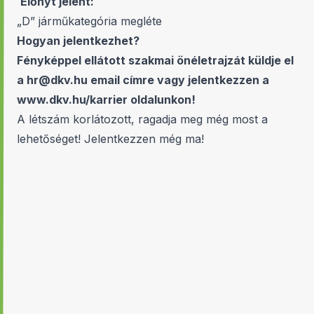
Előnyt jelent:
„D” járműkategória megléte
Hogyan jelentkezhet?
Fényképpel ellátott szakmai önéletrajzát küldje el
a
hr@dkv.hu
email címre vagy jelentkezzen a
www.dkv.hu/karrier
oldalunkon!
A létszám korlátozott, ragadja meg még most a
lehetőséget! Jelentkezzen még ma!