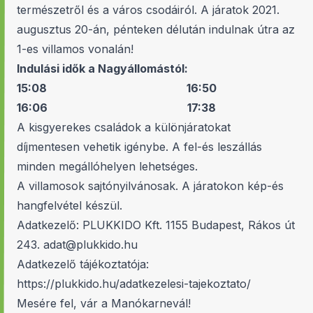
természetről és a város csodáiról. A járatok 2021.
augusztus 20-án, pénteken délután indulnak útra az
1-es villamos vonalán!
Indulási idők a Nagyállomástól:
15:08 16:50
16:06 17:38
A kisgyerekes családok a különjáratokat
díjmentesen vehetik igénybe. A fel-és leszállás
minden megállóhelyen lehetséges.
A villamosok sajtónyilvánosak. A járatokon kép-és
hangfelvétel készül.
Adatkezelő: PLUKKIDO Kft. 1155 Budapest, Rákos út
243.
adat@plukkido.hu
Adatkezelő tájékoztatója:
https://plukkido.hu/adatkezelesi-tajekoztato/
Mesére fel, vár a Manókarnevál!