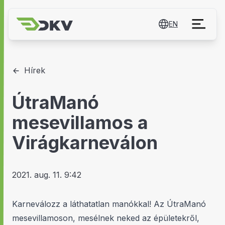
EN
Hírek
ÚtraManó
mesevillamos a
Virágkarneválon
2021. aug. 11. 9:42
Karneválozz a láthatatlan manókkal! Az ÚtraManó
mesevillamoson, mesélnek neked az épületekről,