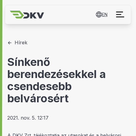
EN
Hírek
Sínkenő
berendezésekkel a
csendesebb
belvárosért
2021. nov. 5. 12:17
A DKV Zrt. tájékoztatja az utasokat és a belvárosi