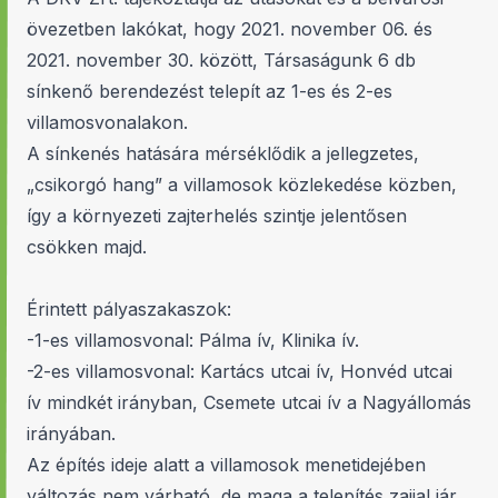
övezetben lakókat, hogy 2021. november 06. és
2021. november 30. között, Társaságunk 6 db
sínkenő berendezést telepít az 1-es és 2-es
villamosvonalakon.
A sínkenés hatására mérséklődik a jellegzetes,
„csikorgó hang” a villamosok közlekedése közben,
így a környezeti zajterhelés szintje jelentősen
csökken majd.
Érintett pályaszakaszok:
-1-es villamosvonal: Pálma ív, Klinika ív.
-2-es villamosvonal: Kartács utcai ív, Honvéd utcai
ív mindkét irányban, Csemete utcai ív a Nagyállomás
irányában.
Az építés ideje alatt a villamosok menetidejében
változás nem várható, de maga a telepítés zajjal jár,