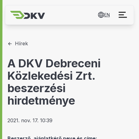
EN
Hírek
A DKV Debreceni
Közlekedési Zrt.
beszerzési
hirdetménye
2021. nov. 17. 10:39
Beszerző, ajánlatkérő neve és címe: