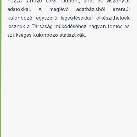
hozzá tartozó GPS, időpont, járat és viszonylat
adatokkal. A meglévő adatbázisból ezentúl
különböző egyszerű legyűjtésekkel elkészíthetőek
lesznek a Társaság működéséhez nagyon fontos és
szükséges különböző statisztikák.