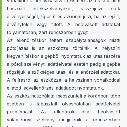
vonalkódok beolvasásával felismeri az utasok által
használt értékszelvényeket, visszajelzi azok
érvényességét, típusát és azonnal jelzi, ha az lejárt,
érvénytelen vagy tiltott. A beolvasott adatokat
folyamatosan, zárt rendszerben gyűjti.
Az ellenőrzéskor feltárt szabálytalanságok miatti
pótdíjazás is az eszközzel történik. A helyszíni
kiegyenlítéskor a gépből nyomtatjuk az utas részére
a pótdíj szelvényt, adatfelvétel esetén pedig a gépbe
rögzítjük a szükséges utas- és ellenőrzési adatokat.
A felírásról az eszközzel a helyszínen vonalkóddal
ellátott jegyellenőrzési adatlapot nyomtatunk.
Az eszköz használata megszünteti a korábban több
esetben is tapasztalt olvashatatlan adatfelvétel
problémáját. Az ellenőrök által beolvasott
valamennyi szelvény megjelenik a rendszerben