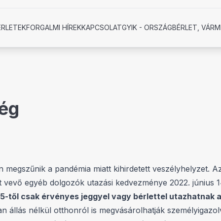
ÉRLETEK
FORGALMI HÍREK
KAPCSOLAT
GYIK - ORSZÁGBÉRLET, VÁRM
ség
n megszűnik a pandémia miatt kihirdetett veszélyhelyzet. A
szt vevő egyéb dolgozók utazási kedvezménye 2022. június
15-től csak érvényes jeggyel vagy bérlettel utazhatnak 
n állás nélkül otthonról is megvásárolhatják személyigazo