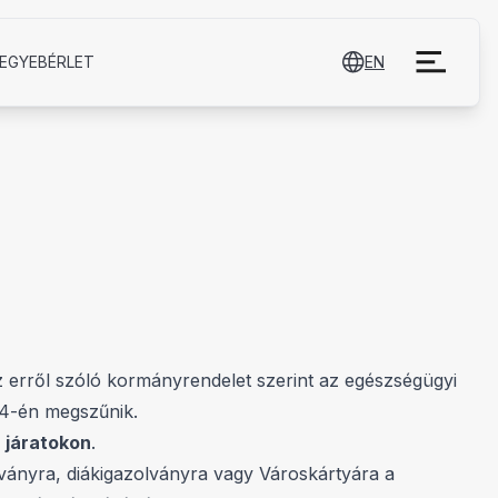
EGYE­BÉRLET
EN
z erről szóló kormányrendelet szerint az egészségügyi
 14-én megszűnik.
a járatokon
.
lványra, diákigazolványra vagy Városkártyára a